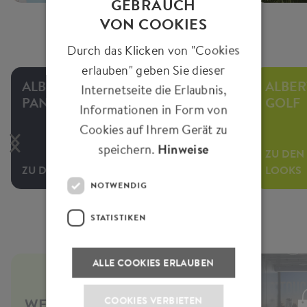
GEBRAUCH
VON COOKIES
Durch das Klicken von "Cookies
erlauben" geben Sie dieser
ALBERTO
ALBE
Internetseite die Erlaubnis,
PANTS
GOLF
Informationen in Form von
Cookies auf Ihrem Gerät zu
speichern.
Hinweise
ZU DEN
ZU DEN LOOKS
JEANS
LOOKS
NOTWENDIG
STATISTIKEN
ALLE COOKIES ERLAUBEN
COOKIES VERBIETEN
WE CARE