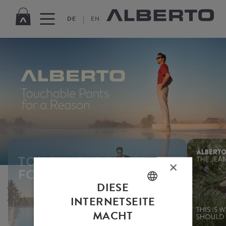
|
DE
EN
TOUCHABLE PANTS
×
FOR A REASON
DIESE
ENGLISH
INTERNETSEITE
MACHT
GERMAN