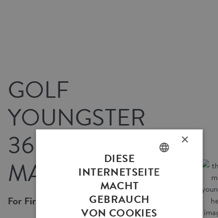
GOLF
YOUNGSTER
360° PERFOR­
×
DIESE
MANCE WR
ENGLISH
INTERNETSEITE
MACHT
GERMAN
GEBRAUCH
For First Drivers.
VON COOKIES