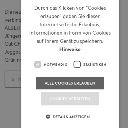
Durch das Klicken von "Cookies
Die neuen GOLF YOUNGSTER
erlauben" geben Sie dieser
verbinden die bewährten Funktionen von
Internetseite die Erlaubnis,
ALBERTO mit innovativem Style für
Informationen in Form von Cookies
Jüngere und Golf-Einsteiger. Ob als Wide
auf Ihrem Gerät zu speichern.
Cut Chino, Baggy Bermuda oder
Hinweise
Joggpant, so etwas hat man auf dem
Grün noch nie gesehen!
NOTWENDIG
STATISTIKEN
STYLE SHOPPEN
ALLE COOKIES ERLAUBEN
COOKIES VERBIETEN
DETAILS ANZEIGEN