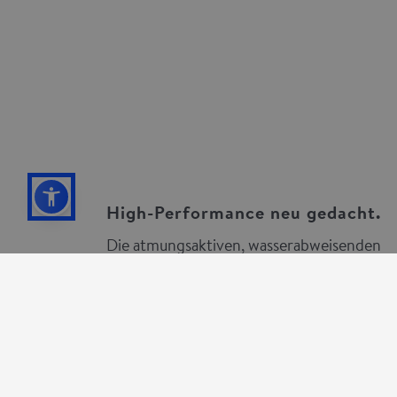
Anbieter /
Name
gültig bis
Beschreibung
Domain
_pk_id.1.bc20
www.alberto-
1 Jahr 4
Besucherstatistik
pants.com
Wochen
_pk_ses.1.bc20
www.alberto-
29
Besucherstatistik
pants.com
Minuten
50
Sekunden
High-Performance neu gedacht.
Die atmungsaktiven, wasserabweisenden
oder auch sommerlich ultraleichten Pants
sind designt für die neue Generation, aber
sie besitzen die typische ALBERTO-DNA:
360° Grad Bewegungsfreiheit.